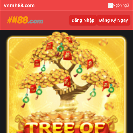
vnmh88.com
Ngôn ngữ
Đăng Nhập
Đăng Ký Ngay