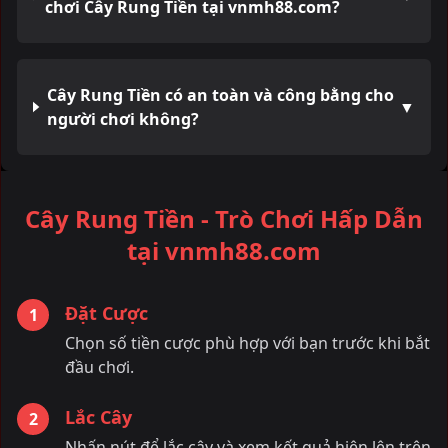
chơi Cây Rung Tiền tại vnmh88.com?
Cây Rung Tiền có an toàn và công bằng cho
▼
người chơi không?
Cây Rung Tiền - Trò Chơi Hấp Dẫn
tại vnmh88.com
Đặt Cược
1
Chọn số tiền cược phù hợp với bạn trước khi bắt
đầu chơi.
Lắc Cây
2
Nhấn nút để lắc cây và xem kết quả hiện lên trên