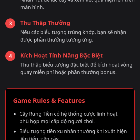
màn hình.
Thu Thập Thưởng
3
Nếu các biểu tượng trùng khớp, bạn sẽ nhận
được phần thưởng tương ứng.
Kích Hoạt Tính Năng Đặc Biệt
4
Thu thập biểu tượng đặc biệt để kích hoạt vòng
quay miễn phí hoặc phần thưởng bonus.
Game Rules & Features
Cây Rung Tiền có hệ thống cược linh hoạt
phù hợp mọi cấp độ người chơi.
Biểu tượng tiền xu nhân thưởng khi xuất hiện
liên tiếp trên cây.