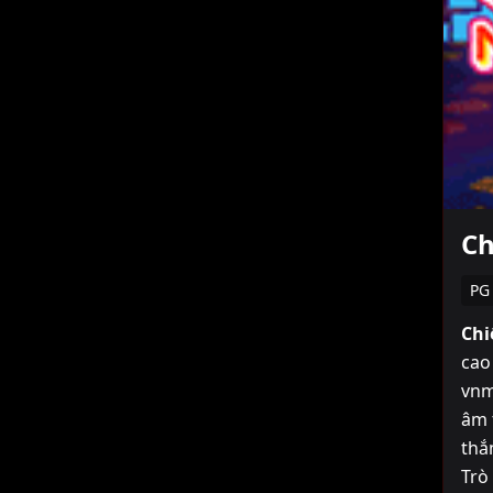
Ch
PG 
Chi
cao
vnm
âm 
thắ
Trò