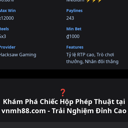
Max Win
Paylines
x12000
243
Reels
Min Bet
5x3
₫1000
Provider
Features
Hacksaw Gaming
Tỷ lệ RTP cao, Trò chơi
thưởng, Nhân đôi thắng
❓
Khám Phá Chiếc Hộp Phép Thuật tại
vnmh88.com - Trải Nghiệm Đỉnh Cao