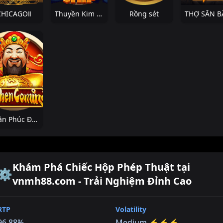
CHICAGOⅡ
Thuyền Kim Bảo
Rồng sét
Thần Phúc Đến
Khám Phá Chiếc Hộp Phép Thuật tại
⚙️
vnmh88.com - Trải Nghiệm Đỉnh Cao
RTP
Volatility
96.88%
Medium ⚡⚡⚡