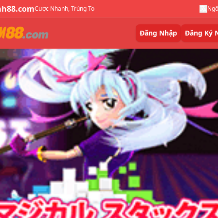
h88.com
Cược Nhanh, Trúng To
Ngô
Đăng Nhập
Đăng Ký 