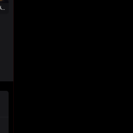
THỢ SĂN BÃO TỐ