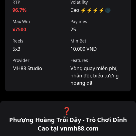
RTP
Volatility
96.7%
Cao ⚡⚡⚡⚡🌑
Max Win
Paylines
x7500
25
Reels
Min Bet
5x3
10.000 VND
Provider
Features
MH88 Studio
Vòng quay miễn phí,
nhân đôi, biểu tượng
hoang dã
❓
Phượng Hoàng Trỗi Dậy - Trò Chơi Đỉnh
Cao tại vnmh88.com