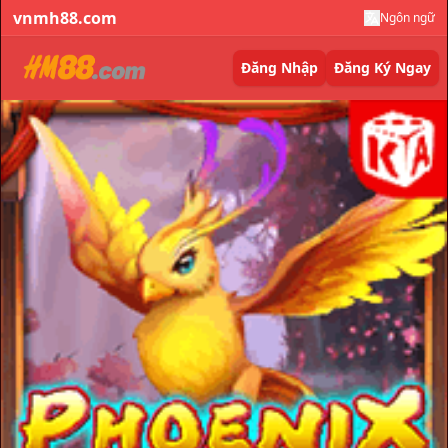
vnmh88.com
Ngôn ngữ
Đăng Nhập
Đăng Ký Ngay