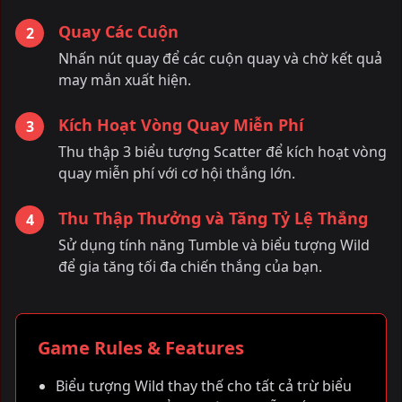
Quay Các Cuộn
2
Nhấn nút quay để các cuộn quay và chờ kết quả
may mắn xuất hiện.
Kích Hoạt Vòng Quay Miễn Phí
3
Thu thập 3 biểu tượng Scatter để kích hoạt vòng
quay miễn phí với cơ hội thắng lớn.
Thu Thập Thưởng và Tăng Tỷ Lệ Thắng
4
Sử dụng tính năng Tumble và biểu tượng Wild
để gia tăng tối đa chiến thắng của bạn.
Game Rules & Features
Biểu tượng Wild thay thế cho tất cả trừ biểu