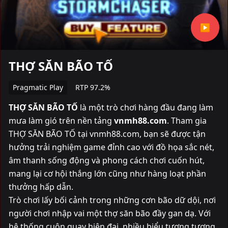
▶
THỢ SĂN BÃO TỐ
Pragmatic Play
RTP 97.2%
THỢ SĂN BÃO TỐ
là một trò chơi hàng đầu đang làm
mưa làm gió trên nền tảng
vnmh88.com
. Tham gia
THỢ SĂN BÃO TỐ tại vnmh88.com, bạn sẽ được tận
hưởng trải nghiệm game đỉnh cao với đồ họa sắc nét,
âm thanh sống động và phong cách chơi cuốn hút,
mang lại cơ hội thắng lớn cũng như hàng loạt phần
thưởng hấp dẫn.
Trò chơi lấy bối cảnh trong những cơn bão dữ dội, nơi
người chơi nhập vai một thợ săn bão đầy gan dạ. Với
hệ thống cuộn quay hiện đại, nhiều biểu tượng tượng