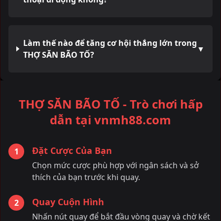
Làm thế nào để tăng cơ hội thắng lớn trong
▼
THỢ SĂN BÃO TỐ?
THỢ SĂN BÃO TỐ - Trò chơi hấp
dẫn tại vnmh88.com
Đặt Cược Của Bạn
1
Chọn mức cược phù hợp với ngân sách và sở
thích của bạn trước khi quay.
Quay Cuộn Hình
2
Nhấn nút quay để bắt đầu vòng quay và chờ kết