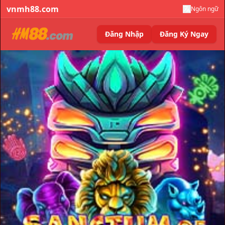
vnmh88.com
Ngôn ngữ
Đăng Nhập
Đăng Ký Ngay