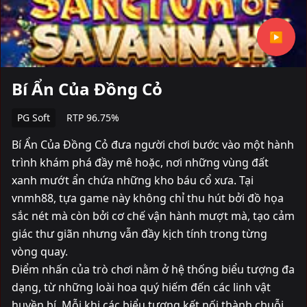
▶
Bí Ẩn Của Đồng Cỏ
PG Soft
RTP 96.75%
Bí Ẩn Của Đồng Cỏ đưa người chơi bước vào một hành
trình khám phá đầy mê hoặc, nơi những vùng đất
xanh mướt ẩn chứa những kho báu cổ xưa. Tại
vnmh88, tựa game này không chỉ thu hút bởi đồ họa
sắc nét mà còn bởi cơ chế vận hành mượt mà, tạo cảm
giác thư giãn nhưng vẫn đầy kịch tính trong từng
vòng quay.
Điểm nhấn của trò chơi nằm ở hệ thống biểu tượng đa
dạng, từ những loài hoa quý hiếm đến các linh vật
huyền bí. Mỗi khi các biểu tượng kết nối thành chuỗi