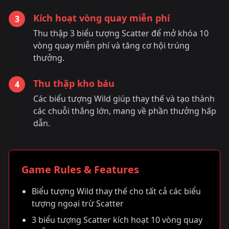
Kích hoạt vòng quay miễn phí
3
Thu thập 3 biểu tượng Scatter để mở khóa 10
vòng quay miễn phí và tăng cơ hội trúng
thưởng.
Thu thập kho báu
4
Các biểu tượng Wild giúp thay thế và tạo thành
các chuỗi thắng lớn, mang về phần thưởng hấp
dẫn.
Game Rules & Features
Biểu tượng Wild thay thế cho tất cả các biểu
tượng ngoại trừ Scatter
3 biểu tượng Scatter kích hoạt 10 vòng quay