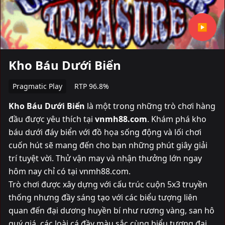
▶
Kho Báu Dưới Biển
Pragmatic Play
RTP 96.8%
Kho Báu Dưới Biển
là một trong những trò chơi hàng
đầu được yêu thích tại
vnmh88.com
. Khám phá kho
báu dưới đáy biển với đồ họa sống động và lối chơi
cuốn hút sẽ mang đến cho bạn những phút giây giải
trí tuyệt vời. Thử vận may và nhận thưởng lớn ngay
hôm nay chỉ có tại vnmh88.com.
Trò chơi được xây dựng với cấu trúc cuộn 5x3 truyền
thống nhưng đầy sáng tạo với các biểu tượng liên
quan đến đại dương huyền bí như rương vàng, san hô
quý giá, các loài cá đầy màu sắc cùng biểu tượng đại