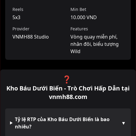
Reels
Min Bet
5x3
10.000 VND
Provider
Features
VNMH88 Studio
Vòng quay miễn phí,
nhân đôi, biểu tượng
Wild
❓
Kho Báu Dưới Biển - Trò Chơi Hấp Dẫn tại
vnmh88.com
Tỷ lệ RTP của Kho Báu Dưới Biển là bao
▼
nhiêu?