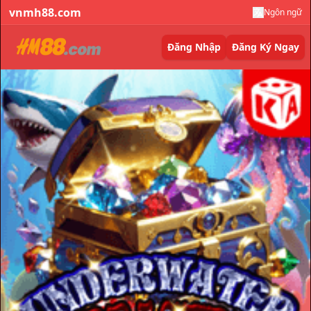
vnmh88.com
Ngôn ngữ
Đăng Nhập
Đăng Ký Ngay