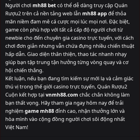
Người chơi
mh88 bet
có thể dễ dàng truy cập Quán
Rượu2 trên cả nền tảng web lẫn
mh88 app
để thỏa
mãn niềm đam mê cá cược mọi lúc mọi nơi. Đặc biệt,
game còn phù hợp với tất cả cấp độ người chơi từ
newbie cho đến chuyên gia casino trực tuyến, với cách
chơi đơn giản nhưng vẫn chứa đựng nhiều chiến thuật
hấp dẫn. Giao diện thân thiện, thao tác nhanh nhạy
giúp bạn tập trung tận hưởng từng vòng quay và cơ
hội chiến thắng.
Kết luận, nếu bạn đang tìm kiếm sự mới lạ và cảm giác
thú vị trong thế giới casino trực tuyến, Quán Rượu2
Cuộn kết hợp tại
vnmh88.com
chắc chắn không làm
bạn thất vọng. Hãy tham gia ngay hôm nay để trải
nghiệm
game mh88
đỉnh cao, nhận thưởng lớn và
hòa mình vào cộng đồng người chơi sôi động nhất
Việt Nam!