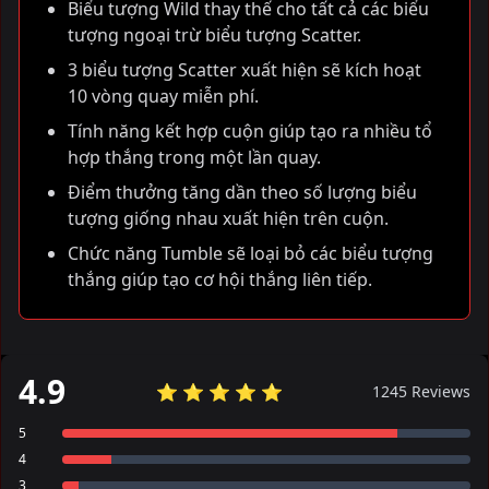
Biểu tượng Wild thay thế cho tất cả các biểu
tượng ngoại trừ biểu tượng Scatter.
3 biểu tượng Scatter xuất hiện sẽ kích hoạt
10 vòng quay miễn phí.
Tính năng kết hợp cuộn giúp tạo ra nhiều tổ
hợp thắng trong một lần quay.
Điểm thưởng tăng dần theo số lượng biểu
tượng giống nhau xuất hiện trên cuộn.
Chức năng Tumble sẽ loại bỏ các biểu tượng
thắng giúp tạo cơ hội thắng liên tiếp.
4.9
⭐
⭐
⭐
⭐
⭐
1245 Reviews
5
4
3