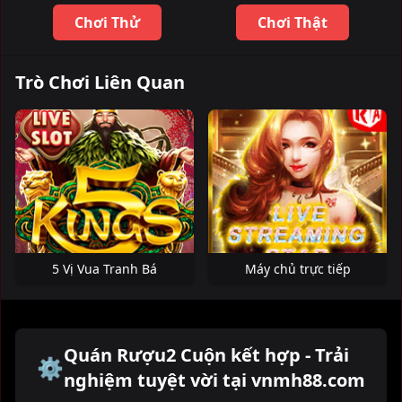
Chơi Thử
Chơi Thật
Trò Chơi Liên Quan
5 Vị Vua Tranh Bá
Máy chủ trực tiếp
Quán Rượu2 Cuộn kết hợp - Trải
⚙️
nghiệm tuyệt vời tại vnmh88.com