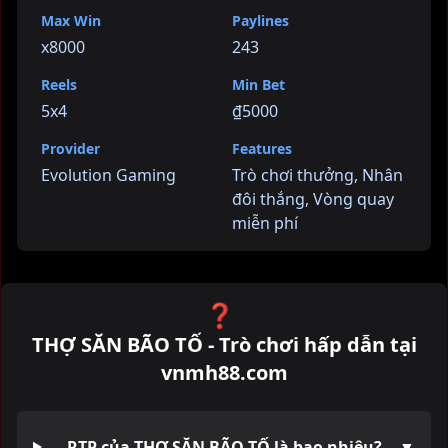
Max Win
Paylines
x8000
243
Reels
Min Bet
5x4
₫5000
Provider
Features
Evolution Gaming
Trò chơi thưởng, Nhân
đôi thắng, Vòng quay
miễn phí
❓
THỢ SĂN BÃO TỐ - Trò chơi hấp dẫn tại
vnmh88.com
RTP của THỢ SĂN BÃO TỐ là bao nhiêu?
▼