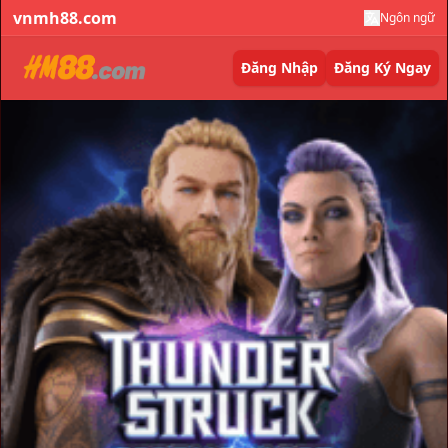
vnmh88.com
Ngôn ngữ
Đăng Nhập
Đăng Ký Ngay