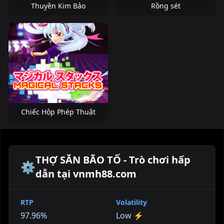
Thuyền Kim Bảo
Rồng sét
Chiếc Hộp Phép Thuật
THỢ SĂN BÃO TỐ - Trò chơi hấp
⚙️
dẫn tại vnmh88.com
RTP
Volatility
97.96%
Low ⚡