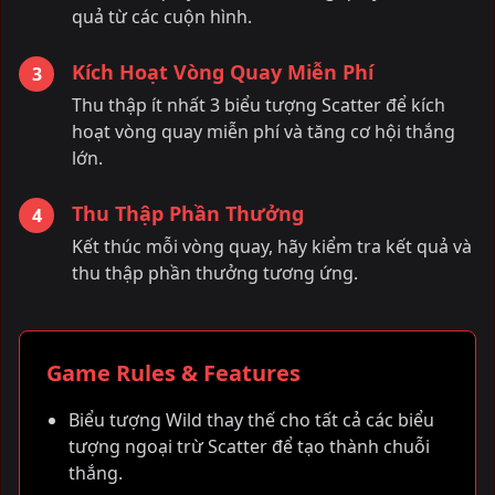
quả từ các cuộn hình.
Kích Hoạt Vòng Quay Miễn Phí
3
Thu thập ít nhất 3 biểu tượng Scatter để kích
hoạt vòng quay miễn phí và tăng cơ hội thắng
lớn.
Thu Thập Phần Thưởng
4
Kết thúc mỗi vòng quay, hãy kiểm tra kết quả và
thu thập phần thưởng tương ứng.
Game Rules & Features
Biểu tượng Wild thay thế cho tất cả các biểu
tượng ngoại trừ Scatter để tạo thành chuỗi
thắng.