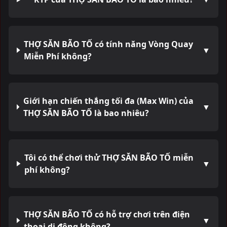
THỢ SĂN BÃO TỐ có tính năng Vòng Quay
▼
Miễn Phí không?
Giới hạn chiến thắng tối đa (Max Win) của
▼
THỢ SĂN BÃO TỐ là bao nhiêu?
Tôi có thể chơi thử THỢ SĂN BÃO TỐ miễn
▼
phí không?
THỢ SĂN BÃO TỐ có hỗ trợ chơi trên điện
▼
thoại di động không?