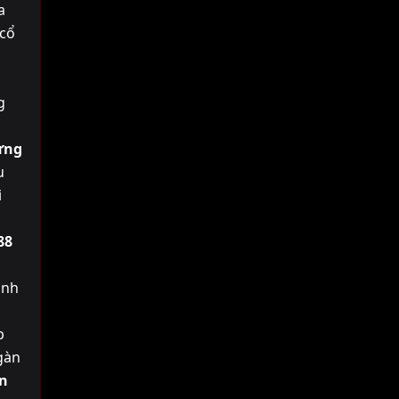
a
 cổ
g
ừng
u
i
88
ình
p
gàn
n