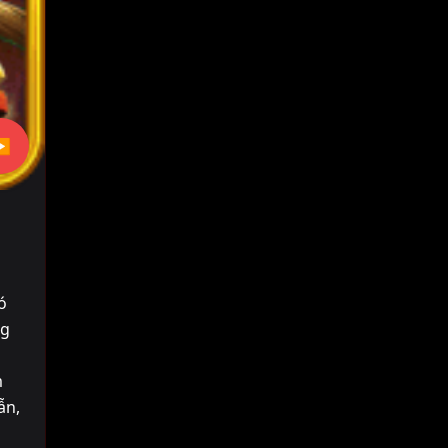
▶
ó
ng
m
ẫn,