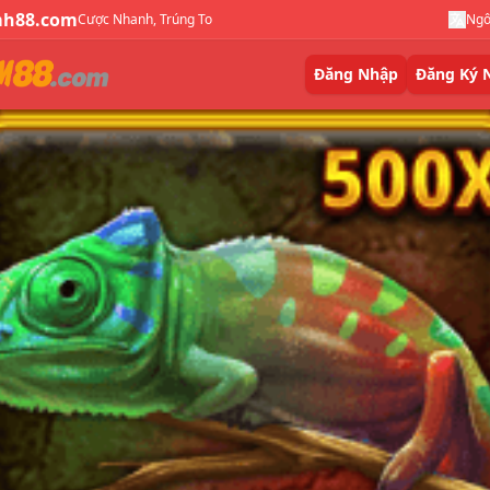
h88.com
Cược Nhanh, Trúng To
Ngô
Đăng Nhập
Đăng Ký 