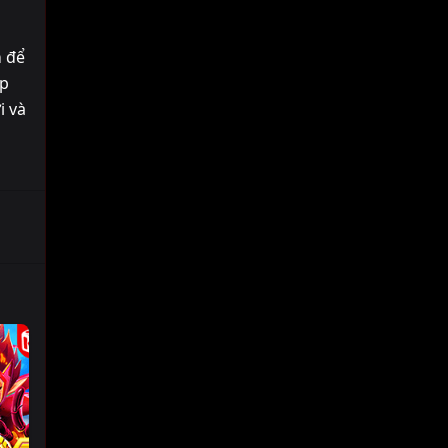
m
để
ấp
i và