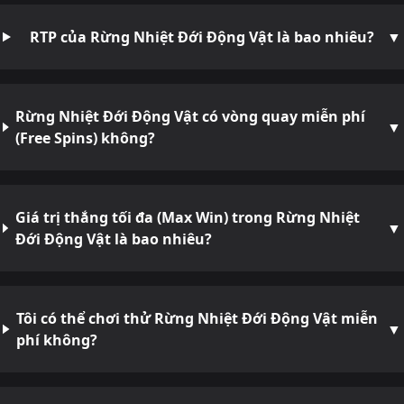
RTP của Rừng Nhiệt Đới Động Vật là bao nhiêu?
▼
Rừng Nhiệt Đới Động Vật có vòng quay miễn phí
▼
(Free Spins) không?
Giá trị thắng tối đa (Max Win) trong Rừng Nhiệt
▼
Đới Động Vật là bao nhiêu?
Tôi có thể chơi thử Rừng Nhiệt Đới Động Vật miễn
▼
phí không?