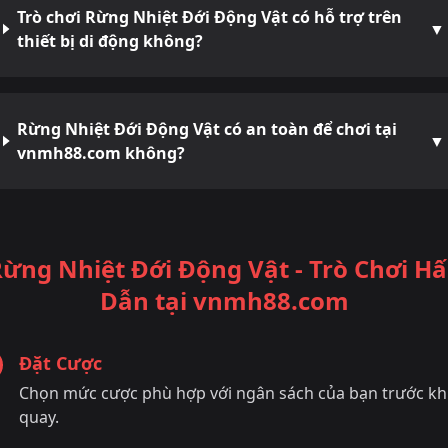
Trò chơi Rừng Nhiệt Đới Động Vật có hỗ trợ trên
▼
thiết bị di động không?
Rừng Nhiệt Đới Động Vật có an toàn để chơi tại
▼
vnmh88.com không?
ừng Nhiệt Đới Động Vật - Trò Chơi H
Dẫn tại vnmh88.com
Đặt Cược
Chọn mức cược phù hợp với ngân sách của bạn trước kh
quay.