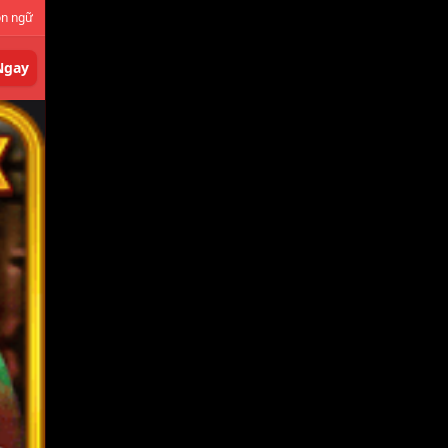
n ngữ
Ngay