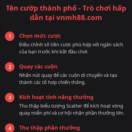
Tên cướp thành phố - Trò chơi hấp
dẫn tại vnmh88.com
Chọn mức cược
1
Điều chỉnh số tiền cược phù hợp với ngân sách
của bạn trước khi bắt đầu chơi.
Quay các cuộn
2
Nhấn nút quay để các cuộn di chuyển và tạo
thành các tổ hợp chiến thắng.
Kích hoạt tính năng thưởng
3
Thu thập biểu tượng Scatter để kích hoạt vòng
quay miễn phí và cơ hội nhận phần thưởng lớn.
Thu thập phần thưởng
4