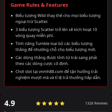
Game Rules & Features
Biểu tượng Wild thay thế cho mọi biểu tượng
ngoại trừ Scatter.
3 biểu tượng Scatter trở lên sẽ kích hoạt 10
vòng quay miễn phí.
Tính năng Tumble loại bỏ các biểu tượng
thắng để nhường chỗ cho biểu tượng mới.
Các dòng thắng được tính từ trái sang phải
theo các dòng cược cố định.
Chơi slot tại vnmh88.com để tận hưởng trải
nghiệm mượt mà và tỉ lệ trả thưởng hấp dẫn.
4.9
⭐
⭐
⭐
⭐
⭐
1328 Reviews