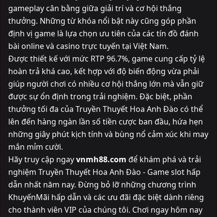
gameplay cân bằng giữa giải trí và cơ hội thắng
thưởng. Những từ khóa nổi bật này cũng góp phần
định vị game là lựa chọn ưu tiên của các tín đồ đánh
bài online và casino trực tuyến tại Việt Nam.
Được thiết kế với mức RTP 96.7%, game cung cấp tỷ lệ
hoàn trả khá cao, kết hợp với độ biến động vừa phải
giúp người chơi có nhiều cơ hội thắng lớn mà vẫn giữ
được sự ổn định trong trải nghiệm. Đặc biệt, phần
thưởng tối đa của Truyền Thuyết Hoa Anh Đào có thể
lên đến hàng ngàn lần số tiền cược ban đầu, hứa hẹn
những giây phút kịch tính và bùng nổ cảm xúc khi may
mắn mỉm cười.
Hãy truy cập ngay
vnmh88.com
để khám phá và trải
nghiệm Truyền Thuyết Hoa Anh Đào - Game slot hấp
dẫn nhất năm nay. Đừng bỏ lỡ những chương trình
KhuyếnMãi hấp dẫn và các ưu đãi đặc biệt dành riêng
cho thành viên VIP của chúng tôi. Chơi ngay hôm nay