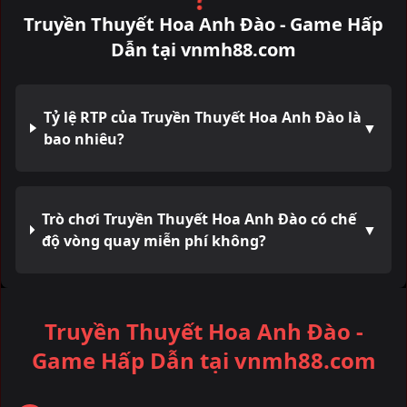
Truyền Thuyết Hoa Anh Đào - Game Hấp
Dẫn tại vnmh88.com
Tỷ lệ RTP của Truyền Thuyết Hoa Anh Đào là
▼
bao nhiêu?
Trò chơi Truyền Thuyết Hoa Anh Đào có chế
▼
độ vòng quay miễn phí không?
Truyền Thuyết Hoa Anh Đào -
Game Hấp Dẫn tại vnmh88.com