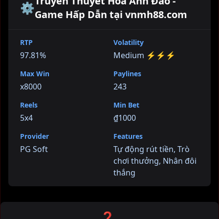
Truyền Thuyết Hoa Anh Đào -
⚙️
Game Hấp Dẫn tại vnmh88.com
RTP
Volatility
97.81%
Medium ⚡⚡⚡
Max Win
Paylines
x8000
243
Reels
Min Bet
5x4
₫1000
Provider
Features
PG Soft
Tự động rút tiền, Trò
chơi thưởng, Nhân đôi
thắng
❓