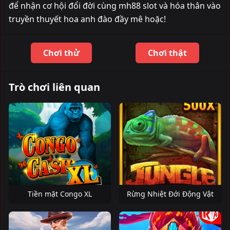
để nhận cơ hội đổi đời cùng mh88 slot và hóa thân vào
truyền thuyết hoa anh đào đầy mê hoặc!
Chơi thử
Chơi thật
Trò chơi liên quan
Tiền mặt Congo XL
Rừng Nhiệt Đới Động Vật