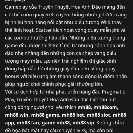
Gameplay của Truyền Thuyết Hoa Anh Đào mang đến
cơ chế cuộn quay 5x3 truyền thống nhưng được trang
bị nhiều tính năng nổi bật như biểu tượng Wild thay
thế linh hoạt, Scatter kích hoạt vòng quay miễn phí và
các combo thưởng hấp dẫn. Những biểu tượng trong
game đều được thiết kế tỉ mỉ, từ những cánh hoa anh
đào nhẹ nhàng đến những con cá chép vàng biểu
tượng may mắn, tạo nên trải nghiệm thị giác sinh
động hấp dẫn từ những giây đầu tiên. Vòng quay
bonus với hiệu ứng âm thanh sống động là điểm nhấn
giúp người chơi chinh phục giải thưởng lớn.
Với sự tích hợp từ nhà phát triển hàng đầu Pragmatic
Play, Truyền Thuyết Hoa Anh Đào đặc biệt thu hút
cộng đồng người chơi yêu thích
mh88, mh88com,
mh88 win, mh88 game, mh88 bet, mh88 slot, mh88
app, mh88 fan, game mh88, mh88 vip
. Không chỉ vì
đồ họa bắt mắt hay câu chuyện ly kỳ, mà còn bởi