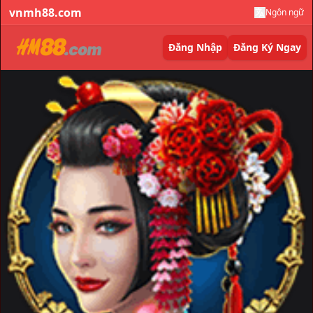
vnmh88.com
Ngôn ngữ
Đăng Nhập
Đăng Ký Ngay